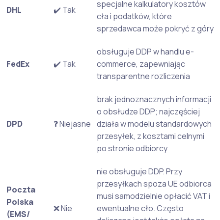
specjalne kalkulatory kosztów
DHL
✔️ Tak
cła i podatków, które
sprzedawca może pokryć z góry
obsługuje DDP w handlu e-
FedEx
✔️ Tak
commerce, zapewniając
transparentne rozliczenia
brak jednoznacznych informacji
o obsłudze DDP; najczęściej
DPD
❓ Niejasne
działa w modelu standardowych
przesyłek, z kosztami celnymi
po stronie odbiorcy
nie obsługuje DDP. Przy
przesyłkach spoza UE odbiorca
Poczta
musi samodzielnie opłacić VAT i
Polska
❌ Nie
ewentualne cło. Często
(EMS/