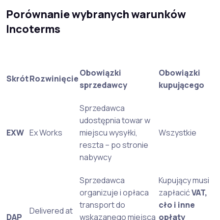
Porównanie wybranych warunków
Incoterms
Obowiązki
Obowiązki
Skrót
Rozwinięcie
sprzedawcy
kupującego
Sprzedawca
udostępnia towar w
EXW
Ex Works
miejscu wysyłki,
Wszystkie
reszta – po stronie
nabywcy
Sprzedawca
Kupujący musi
organizuje i opłaca
zapłacić
VAT,
transport do
cło i inne
Delivered at
DAP
wskazanego miejsca
opłaty