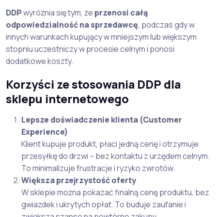
DDP
wyróżnia się tym, że
przenosi całą
odpowiedzialność na sprzedawcę
, podczas gdy w
innych warunkach kupujący w mniejszym lub większym
stopniu uczestniczy w procesie celnym i ponosi
dodatkowe koszty.
Korzyści ze stosowania DDP dla
sklepu internetowego
Lepsze doświadczenie klienta (Customer
Experience)
Klient kupuje produkt, płaci jedną cenę i otrzymuje
przesyłkę do drzwi – bez kontaktu z urzędem celnym.
To minimalizuje frustracje i ryzyko zwrotów.
Większa przejrzystość oferty
W sklepie można pokazać finalną cenę produktu, bez
gwiazdek i ukrytych opłat. To buduje zaufanie i
zwiększa szanse na powtórne zakupy.