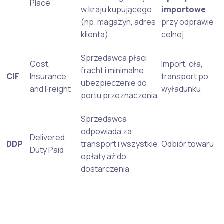
Place
w kraju kupującego
importowe
(np. magazyn, adres
przy odprawie
klienta)
celnej.
Sprzedawca płaci
Cost,
Import, cła,
fracht i minimalne
CIF
Insurance
transport po
ubezpieczenie do
and Freight
wyładunku
portu przeznaczenia
Sprzedawca
odpowiada za
Delivered
DDP
transport i wszystkie
Odbiór towaru
Duty Paid
opłaty aż do
dostarczenia