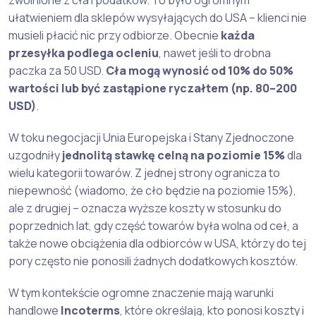
zwolnione z cła i podatków. To było ogromnym
ułatwieniem dla sklepów wysyłających do USA – klienci nie
musieli płacić nic przy odbiorze. Obecnie
każda
przesyłka podlega ocleniu
, nawet jeśli to drobna
paczka za 50 USD.
Cła mogą wynosić od 10% do 50%
wartości lub być zastąpione ryczałtem (np. 80–200
USD)
.
W toku negocjacji Unia Europejska i Stany Zjednoczone
uzgodniły
jednolitą stawkę celną na poziomie 15%
dla
wielu kategorii towarów. Z jednej strony ogranicza to
niepewność (wiadomo, że cło będzie na poziomie 15%),
ale z drugiej – oznacza wyższe koszty w stosunku do
poprzednich lat, gdy część towarów była wolna od ceł, a
także nowe obciążenia dla odbiorców w USA, którzy do tej
pory często nie ponosili żadnych dodatkowych kosztów.
W tym kontekście ogromne znaczenie mają warunki
handlowe
Incoterms
, które określają, kto ponosi koszty i