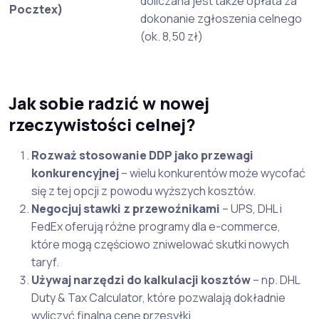
doliczana jest także opłata za
Pocztex)
dokonanie zgłoszenia celnego
(ok. 8,50 zł)
Jak sobie radzić w nowej
rzeczywistości celnej?
Rozważ stosowanie DDP jako przewagi
konkurencyjnej
– wielu konkurentów może wycofać
się z tej opcji z powodu wyższych kosztów.
Negocjuj stawki z przewoźnikami
– UPS, DHL i
FedEx oferują różne programy dla e-commerce,
które mogą częściowo zniwelować skutki nowych
taryf.
Używaj narzędzi do kalkulacji kosztów
– np. DHL
Duty & Tax Calculator, które pozwalają dokładnie
wyliczyć finalną cenę przesyłki.