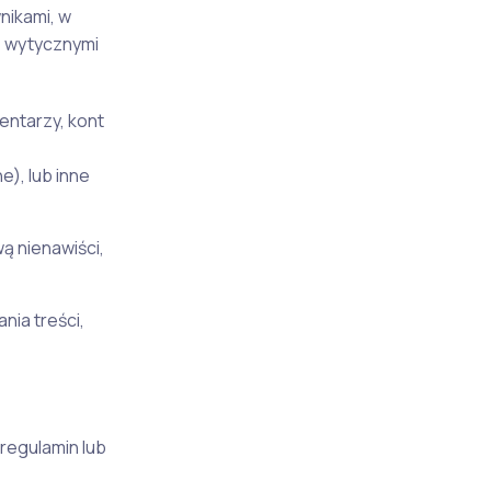
nikami, w
z wytycznymi
entarzy, kont
e), lub inne
ą nienawiści,
ia treści,
regulamin lub