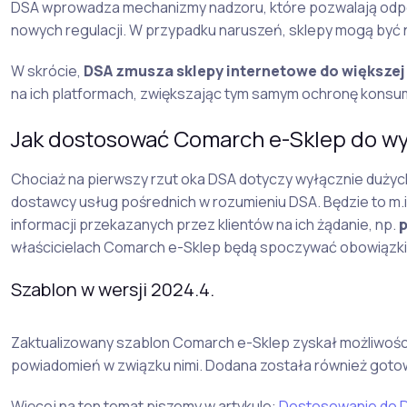
DSA wprowadza mechanizmy nadzoru, które pozwalają odpo
nowych regulacji. W przypadku naruszeń, sklepy mogą być 
W skrócie,
DSA zmusza sklepy internetowe do większej
na ich platformach, zwiększając tym samym ochronę konsum
Jak dostosować Comarch e-Sklep do 
Chociaż na pierwszy rzut oka DSA dotyczy wyłącznie dużych
dostawcy usług pośrednich w rozumieniu DSA. Będzie to m.i
informacji przekazanych przez klientów na ich żądanie, np.
p
właścicielach Comarch e-Sklep będą spoczywać obowiązki 
Szablon w wersji 2024.4.
Zaktualizowany szablon Comarch e-Sklep zyskał możliwoś
powiadomień w związku nimi. Dodana została również got
Więcej na ten temat piszemy w artykule:
Dostosowanie do DS