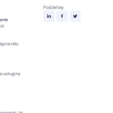
Podziel się:
form
est
ają na celu
e usługi na
apewniać, że