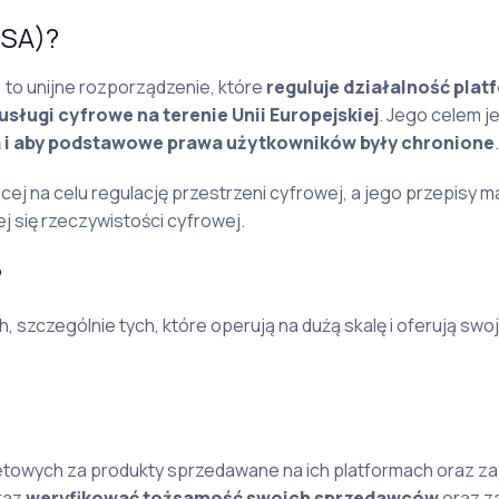
DSA)?
) to unijne rozporządzenie, które
reguluje działalność plat
ługi cyfrowe na terenie Unii Europejskiej
. Jego celem j
a i aby podstawowe prawa użytkowników były chronione
.
ącej na celu regulację przestrzeni cyfrowej, a jego przepisy m
j się rzeczywistości cyfrowej.
?
 szczególnie tych, które operują na dużą skalę i oferują swoj
towych za produkty sprzedawane na ich platformach oraz za
raz
weryfikować tożsamość swoich sprzedawców
oraz z