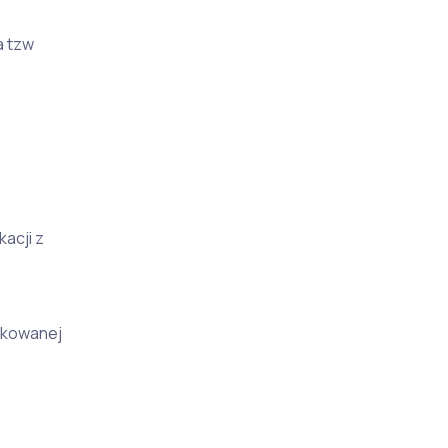
a tzw
acji z
ykowanej