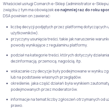
Właściciel usługi Comarch e-Sklep (administrator e-Sklep
związku z tym ma obowiązek
co najmniej raz do roku sp
DSA powinien on zawierać:
liczbę decyzji podjętych przez platformę dotyczących u
użytkowników).
przyczyny usunięcia treści, takie jak naruszenie warunk
powody wynikające z regulaminu platformy.
podział na kategorie treści, których dotyczyły działa
dezinformacją, przemocą, nagością, itp.
wskazanie czy decyzje były podejmowane w wyniku zg
lub na podstawie własnych przeglądów.
określenie, jaka część działań była wynikiem zautom
podejmowanych przez moderatorów.
informacje na temat liczby zgłoszeń otrzymanych od uż
prawo.