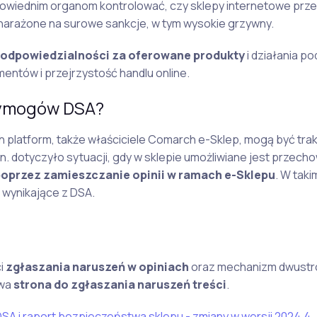
wiednim organom kontrolować, czy sklepy internetowe prze
narażone na surowe sankcje, w tym wysokie grzywny.
 odpowiedzialności za oferowane produkty
i działania 
entów i przejrzystość handlu online.
wymogów DSA?
 platform, także właściciele Comarch e-Sklep, mogą być tra
n. dotyczyło sytuacji, gdy w sklepie umożliwiane jest przec
oprzez zamieszczanie opinii w ramach e-Sklepu
. W tak
wynikające z DSA.
ci
zgłaszania naruszeń w opiniach
oraz mechanizm dwustr
owa
strona do zgłaszania naruszeń treści
.
A i raport bezpieczeństwa sklepu - zmiany w wersji 2024.4