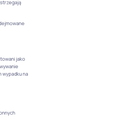
strzegają
podejmowane
ktowani jako
howywanie
im wypadku na
onnych