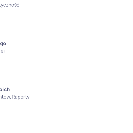
ntyczność
ego
e i
oich
ntów. Raporty