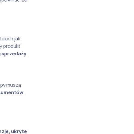
 takich jak
ny produkt
j sprzedaży
.
epy muszą
nsumentów
.
zje, ukryte