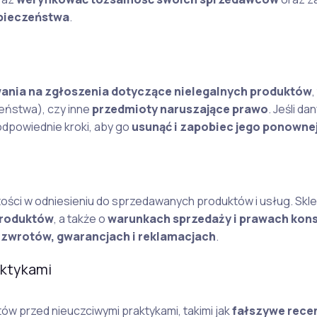
zpieczeństwa
.
ania na zgłoszenia dotyczące nielegalnych produktów
,
zeństwa), czy inne
przedmioty naruszające prawo
. Jeśli da
odpowiednie kroki, aby go
usunąć i zapobiec jego ponowne
ości w odniesieniu do sprzedawanych produktów i usług. Skl
produktów
, a także o
warunkach sprzedaży i prawach ko
 zwrotów, gwarancjach i reklamacjach
.
aktykami
w przed nieuczciwymi praktykami, takimi jak
fałszywe recen