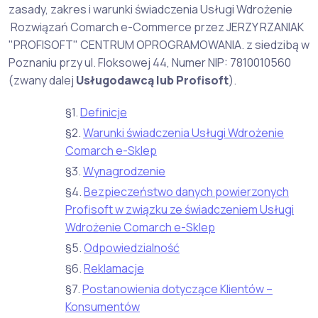
zasady, zakres i warunki świadczenia Usługi Wdrożenie
Rozwiązań Comarch e-Commerce przez JERZY RZANIAK
"PROFISOFT" CENTRUM OPROGRAMOWANIA. z siedzibą w
Poznaniu przy ul. Floksowej 44, Numer NIP: 7810010560
(zwany dalej
Usługodawcą lub Profisoft
).
§1.
Definicje
§2.
Warunki świadczenia Usługi Wdrożenie
Comarch e-Sklep
§3.
Wynagrodzenie
§4.
Bezpieczeństwo danych powierzonych
Profisoft w związku ze świadczeniem Usługi
Wdrożenie Comarch e-Sklep
§5.
Odpowiedzialność
§6.
Reklamacje
§7.
Postanowienia dotyczące Klientów –
Konsumentów