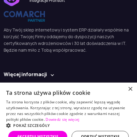
Aby Twój sklep internetowy i system ERP działały wspólnie na
korzyść Twojej Firmy oddajemy do dyspozycji naszych
certyfikowanych wdrożeniowców i 30 lat doświadczenia w IT.
Będzie nam miło z Tobą współpracować.
Więcej informacji
Baza wiedzy
×
Ta strona używa plików cookie
Kontakt
Ta strona korzysta z plików cookie, aby zapewnić lepszą wygodę
użytkowania. Korzystając z tej strony, wyrażasz zgodę na używanie
biuro@profisoft.pl
przez nas wszystkich plików cookie zgodnie z warunkami naszej
polityki plików cookie.
Dowiedz się więcej
(61) 868 98 30
POKAŻ SZCZEGÓŁY
AKCEPTUJ WSZYSTKIE
ODRZUĆ WSZYSTKIE