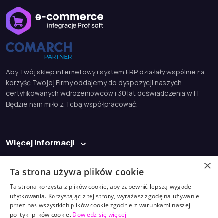
Aby Twój sklep internetowy i system ERP działały wspólnie na
korzyść Twojej Firmy oddajemy do dyspozycji naszych
certyfikowanych wdrożeniowców i 30 lat doświadczenia w IT.
Będzie nam miło z Tobą współpracować.
Więcej informacji
Baza wiedzy
×
Ta strona używa plików cookie
Kontakt
Ta strona korzysta z plików cookie, aby zapewnić lepszą wygodę
użytkowania. Korzystając z tej strony, wyrażasz zgodę na używanie
biuro@profisoft.pl
przez nas wszystkich plików cookie zgodnie z warunkami naszej
polityki plików cookie.
Dowiedz się więcej
(61) 868 98 30