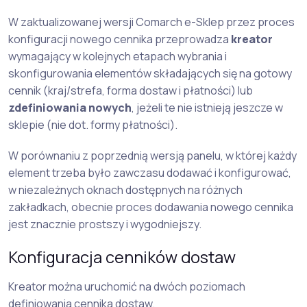
W zaktualizowanej wersji Comarch e-Sklep przez proces
konfiguracji nowego cennika przeprowadza
kreator
wymagający w kolejnych etapach wybrania i
skonfigurowania elementów składających się na gotowy
cennik (kraj/strefa, forma dostaw i płatności) lub
zdefiniowania nowych
, jeżeli te nie istnieją jeszcze w
sklepie (nie dot. formy płatności).
W porównaniu z poprzednią wersją panelu, w której każdy
element trzeba było zawczasu dodawać i konfigurować,
w niezależnych oknach dostępnych na różnych
zakładkach, obecnie proces dodawania nowego cennika
jest znacznie prostszy i wygodniejszy.
Konfiguracja cenników dostaw
Kreator można uruchomić na dwóch poziomach
definiowania cennika dostaw.