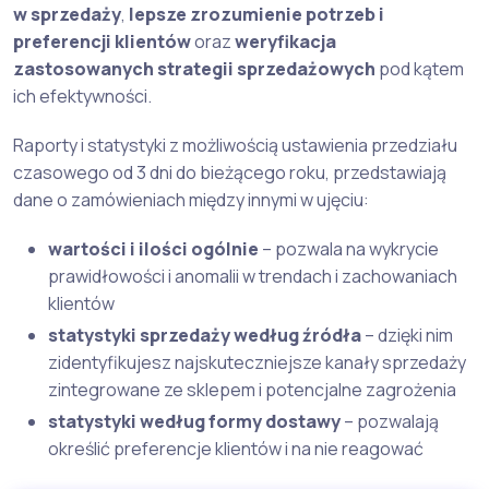
w sprzedaży
,
lepsze zrozumienie potrzeb i
preferencji klientów
oraz
weryfikacja
zastosowanych strategii sprzedażowych
pod kątem
ich efektywności.
Raporty i statystyki z możliwością ustawienia przedziału
czasowego od 3 dni do bieżącego roku, przedstawiają
dane o zamówieniach między innymi w ujęciu:
wartości i ilości ogólnie
– pozwala na wykrycie
prawidłowości i anomalii w trendach i zachowaniach
klientów
statystyki sprzedaży według źródła
– dzięki nim
zidentyfikujesz najskuteczniejsze kanały sprzedaży
zintegrowane ze sklepem i potencjalne zagrożenia
statystyki według formy dostawy
– pozwalają
określić preferencje klientów i na nie reagować