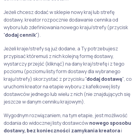
Jeżeli chcesz dodać w sklepie nowy kraj lub strefę
dostawy, kreator rozpocznie dodawanie cennika od
wyboru lub zdefiniowania nowego kraju/strefy (przycisk
'dodaj cennik'
).
Jeżeli kraje/strefy są już dodane, a Ty potrzebujesz
przypisać któremuś z nich kolejną formę dostawy,
wystarczy przejść (kliknąć) na dany kraj/strefę i z tego
poziomu (poziomu listy form dostawy dla wybranego
kraju/strefy) skorzystać z przycisku
'dodaj dostawę'
, co
uruchomi kreator na etapie wyboru z kafelkowej listy
dostawców jednego lub wielu z nich (nie znajdujących się
jeszcze w danym cenniku krajowym).
Wygodnym rozwiązaniem, na tym etapie, jest możliwość
dodania do widocznej listy dostawców
nowego sposobu
dostawy, bez konieczności zamykania kreatora
i