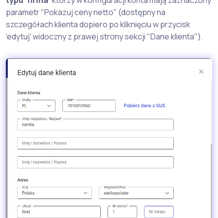
typu 'firma'
którzy w konfiguracji konta mają zaznaczony
parametr "Pokazuj ceny netto" (dostępny na
szczegółach klienta dopiero po kliknięciu w przycisk
'edytuj' widoczny z prawej strony sekcji "Dane klienta").