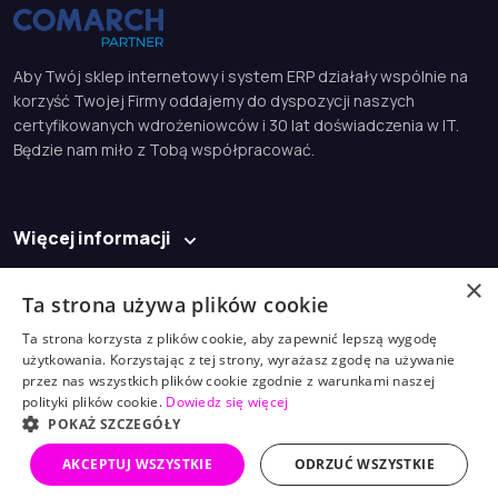
Aby Twój sklep internetowy i system ERP działały wspólnie na
korzyść Twojej Firmy oddajemy do dyspozycji naszych
certyfikowanych wdrożeniowców i 30 lat doświadczenia w IT.
Będzie nam miło z Tobą współpracować.
Więcej informacji
Baza wiedzy
×
Ta strona używa plików cookie
Kontakt
Ta strona korzysta z plików cookie, aby zapewnić lepszą wygodę
użytkowania. Korzystając z tej strony, wyrażasz zgodę na używanie
biuro@profisoft.pl
przez nas wszystkich plików cookie zgodnie z warunkami naszej
polityki plików cookie.
Dowiedz się więcej
(61) 868 98 30
POKAŻ SZCZEGÓŁY
AKCEPTUJ WSZYSTKIE
ODRZUĆ WSZYSTKIE