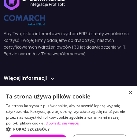
Aby Twój sklep internetowy i system ERP działały wspólnie na
korzyść Twojej Firmy oddajemy do dyspozycji naszych
certyfikowanych wdrożeniowców i 30 lat doświadczenia w IT.
Będzie nam miło z Tobą współpracować.
Więcej informacji
Baza wiedzy
×
Ta strona używa plików cookie
Kontakt
Ta strona korzysta z plików cookie, aby zapewnić lepszą wygodę
użytkowania. Korzystając z tej strony, wyrażasz zgodę na używanie
biuro@profisoft.pl
przez nas wszystkich plików cookie zgodnie z warunkami naszej
polityki plików cookie.
Dowiedz się więcej
(61) 868 98 30
POKAŻ SZCZEGÓŁY