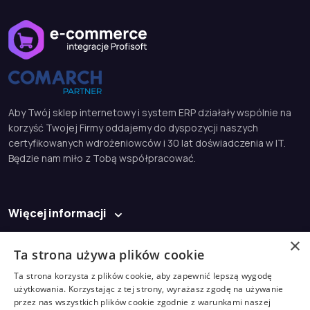
Aby Twój sklep internetowy i system ERP działały wspólnie na
korzyść Twojej Firmy oddajemy do dyspozycji naszych
certyfikowanych wdrożeniowców i 30 lat doświadczenia w IT.
Będzie nam miło z Tobą współpracować.
Więcej informacji
Baza wiedzy
×
Ta strona używa plików cookie
Kontakt
Ta strona korzysta z plików cookie, aby zapewnić lepszą wygodę
użytkowania. Korzystając z tej strony, wyrażasz zgodę na używanie
biuro@profisoft.pl
przez nas wszystkich plików cookie zgodnie z warunkami naszej