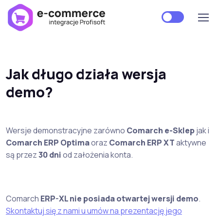
Jak długo działa wersja
demo?
Wersje demonstracyjne zarówno
Comarch e-Sklep
jak i
Comarch ERP Optima
oraz
Comarch ERP XT
aktywne
są przez
30 dni
od założenia konta.
Comarch
ERP-XL nie posiada otwartej wersji demo
.
Skontaktuj się z nami u umów na prezentację jego