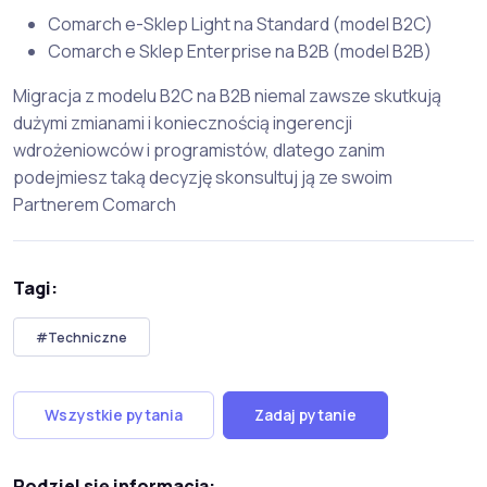
Comarch e-Sklep Light na Standard (model B2C)
Comarch e Sklep Enterprise na B2B (model B2B)
Migracja z modelu B2C na B2B niemal zawsze skutkują
dużymi zmianami i koniecznością ingerencji
wdrożeniowców i programistów, dlatego zanim
podejmiesz taką decyzję skonsultuj ją ze swoim
Partnerem Comarch
Tagi:
#Techniczne
Wszystkie pytania
Zadaj pytanie
Podziel się informacją: