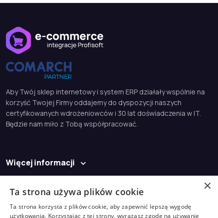
Aby Twój sklep internetowy i system ERP działały wspólnie na
korzyść Twojej Firmy oddajemy do dyspozycji naszych
certyfikowanych wdrożeniowców i 30 lat doświadczenia w IT.
Będzie nam miło z Tobą współpracować.
Więcej informacji
Baza wiedzy
×
Ta strona używa plików cookie
Kontakt
Ta strona korzysta z plików cookie, aby zapewnić lepszą wygodę
biuro@profisoft.pl
użytkowania. Korzystając z tej strony, wyrażasz zgodę na używanie